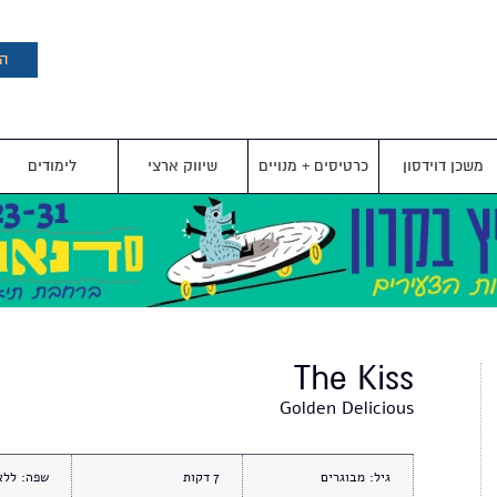
דילוג
לתוכן
העיקרי
הצ
משכן דוידסון
כרטיסים + מנויים
שיווק ארצי
לימודים
The Kiss
Golden Delicious
גיל:
מבוגרים
7
שפה:
ללא