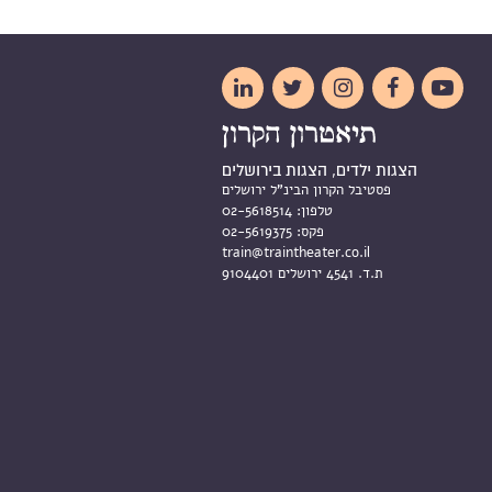





הצגות ילדים, הצגות בירושלים
פסטיבל הקרון הבינ"ל ירושלים
טלפון:
02-5618514
פקס:
02-5619375
train@traintheater.co.il
ת.ד. 4541 ירושלים 9104401