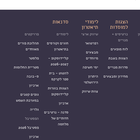
הצגות
לימודי
סדנאות
למוסדות
תיאטרון
ן
כרטיסים +
שיווק ארצי
לימודים
פרויקטים
מנויים
רפרטואר
חוגים וקורסים
תהלוכת פורים
לוח מופעים
בתיאטרון
מאוחדים
מבצעים
הצגות בשבת
מיוחדים
קליידוסקופ -
פלסטר
2026-2027
סדרות מנויים
ימי חשיפה
מטריית החלומות
להטוט - בית
מחירון ומבצעים
היתרון
ס-בובה
ספר לקרקס
הירושלמי
ארכיון
הצגות בוגרות
צוות שיווק
קליידוסקופ
גופים קטנים
במערכת השמש
ארכיון
גלריה
סדנה - נרטיבים
חזותיים של
הפסטיבל
מלחמה
פסטיבל 2026
ארכיון