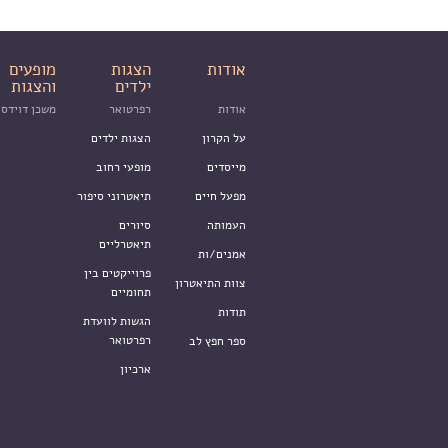
אודות
הצגות
מופעים
ילדים
והצגות
אודות
רפרטואר
משכן דוידסו
על הקרון
הצגות ילדים
מייסדים
מופעי רחוב
מפעל חיים
תיאטרוני סיפור
העמותה
סיורים
תיאטרליים
אמנים/ות
פרוייקטים בין
צוות התיאטרון
תחומיים
תודות
הגשות לוועדת
רפרטואר
ספר חפץ לב
ארכיון