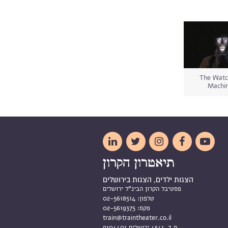
The Watc
Machi





הצגות ילדים, הצגות בירושלים
פסטיבל הקרון הבינ"ל ירושלים
טלפון:
02-5618514
פקס:
02-5619375
train@traintheater.co.il
ת.ד. 4541 ירושלים 9104401