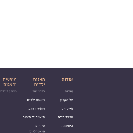
אודות
הצגות
מופעים
ילדים
והצגות
אודות
רפרטואר
משכן דוידסו
על הקרון
הצגות ילדים
מייסדים
מופעי רחוב
מפעל חיים
תיאטרוני סיפור
העמותה
סיורים
תיאטרליים