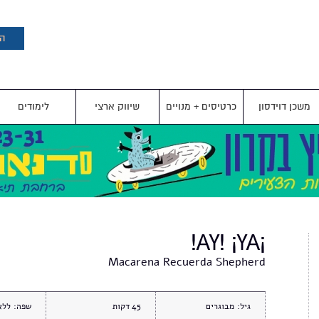
דילוג
לתוכן
העיקרי
הצ
משכן דוידסון
כרטיסים + מנויים
שיווק ארצי
לימודים
¡AY! ¡YA!
Macarena Recuerda Shepherd
גיל:
מבוגרים
45
שפה:
ללא