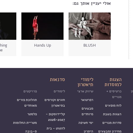
אולי יעניין אותך גם:
hing
Hands Up
BLUSH
ne
הצגות
לימודי
סדנאות
למוסדות
תיאטרון
ן
כרטיסים +
שיווק ארצי
לימודים
פרויקטים
מנויים
רפרטואר
חוגים וקורסים
תהלוכת פורים
לוח מופעים
בתיאטרון
מאוחדים
מבצעים
הצגות בשבת
מיוחדים
קליידוסקופ -
פלסטר
2026-2027
סדרות מנויים
ימי חשיפה
מטריית החלומות
להטוט - בית
מחירון ומבצעים
היתרון
ס-בובה