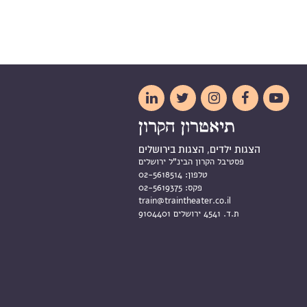





הצגות ילדים, הצגות בירושלים
פסטיבל הקרון הבינ"ל ירושלים
טלפון:
02-5618514
פקס:
02-5619375
train@traintheater.co.il
ת.ד. 4541 ירושלים 9104401