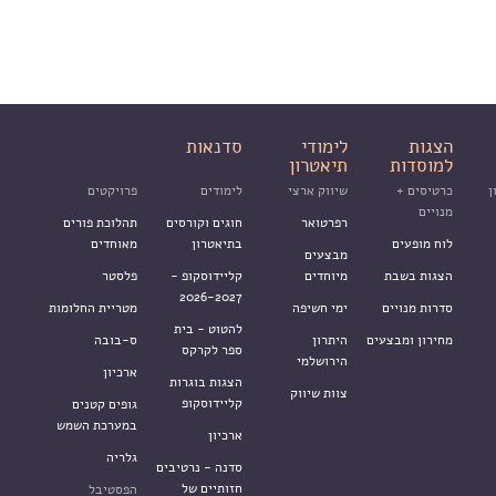
הצגות
לימודי
סדנאות
למוסדות
תיאטרון
ן
כרטיסים +
שיווק ארצי
לימודים
פרויקטים
מנויים
רפרטואר
חוגים וקורסים
תהלוכת פורים
לוח מופעים
בתיאטרון
מאוחדים
מבצעים
הצגות בשבת
מיוחדים
קליידוסקופ -
פלסטר
2026-2027
סדרות מנויים
ימי חשיפה
מטריית החלומות
להטוט - בית
מחירון ומבצעים
היתרון
ס-בובה
ספר לקרקס
הירושלמי
ארכיון
הצגות בוגרות
צוות שיווק
קליידוסקופ
גופים קטנים
במערכת השמש
ארכיון
גלריה
סדנה - נרטיבים
חזותיים של
הפסטיבל