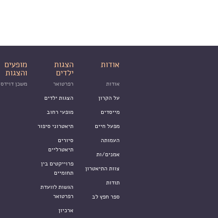
אודות
הצגות
מופעים
ילדים
והצגות
אודות
רפרטואר
משכן דוידסו
על הקרון
הצגות ילדים
מייסדים
מופעי רחוב
מפעל חיים
תיאטרוני סיפור
העמותה
סיורים
תיאטרליים
אמנים/ות
פרוייקטים בין
צוות התיאטרון
תחומיים
תודות
הגשות לוועדת
רפרטואר
ספר חפץ לב
ארכיון