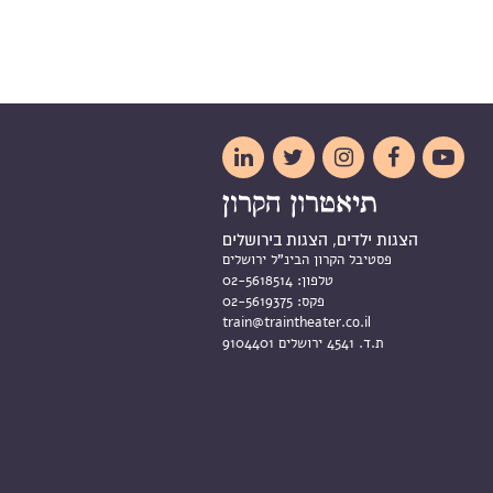





הצגות ילדים, הצגות בירושלים
פסטיבל הקרון הבינ"ל ירושלים
טלפון:
02-5618514
פקס:
02-5619375
train@traintheater.co.il
ת.ד. 4541 ירושלים 9104401