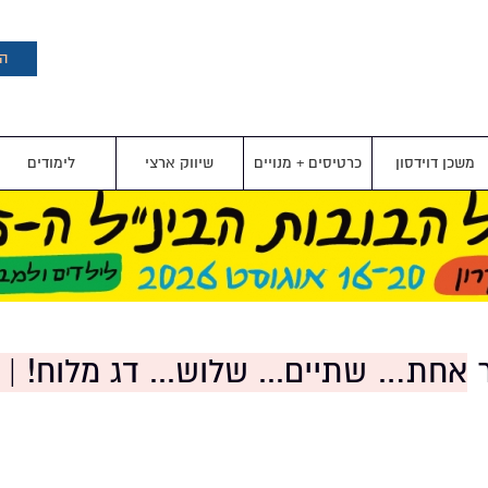
דילוג
לתוכן
העיקרי
הצ
משכן דוידסון
כרטיסים + מנויים
שיווק ארצי
לימודים
ר
אחת… שתיים... שלוש... דג מלוח! | 