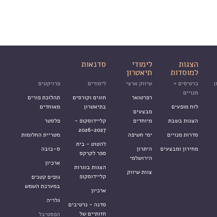
הצגות
לימודי
סדנאות
למוסדות
תיאטרון
ן
כרטיסים +
שיווק ארצי
לימודים
פרויקטים
מנויים
רפרטואר
חוגים וקורסים
תהלוכת פורים
לוח מופעים
בתיאטרון
מאוחדים
מבצעים
הצגות בשבת
מיוחדים
קליידוסקופ -
פלסטר
2026-2027
סדרות מנויים
ימי חשיפה
מטריית החלומות
להטוט - בית
מחירון ומבצעים
היתרון
ס-בובה
ספר לקרקס
הירושלמי
ארכיון
הצגות בוגרות
צוות שיווק
קליידוסקופ
גופים קטנים
במערכת השמש
ארכיון
גלריה
סדנה - נרטיבים
חזותיים של
הפסטיבל