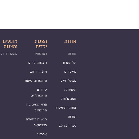
אודות
הצגות
מופעים
ילדים
והצגות
אודות
רפרטואר
משכן דוידסו
על הקרון
הצגות ילדים
מייסדים
מופעי רחוב
מפעל חיים
תיאטרוני סיפור
העמותה
סיורים
תיאטרליים
אמנים/ות
פרוייקטים בין
צוות התיאטרון
תחומיים
תודות
הגשות לוועדת
רפרטואר
ספר חפץ לב
ארכיון