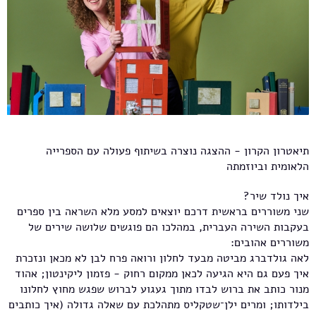
תיאטרון הקרון - ההצגה נוצרה בשיתוף פעולה עם הספרייה
הלאומית וביוזמתה
איך נולד שיר?
שני משוררים בראשית דרכם יוצאים למסע מלא השראה בין ספרים
בעקבות השירה העברית, במהלכו הם פוגשים שלושה שירים של
משוררים אהובים:
לאה גולדברג מביטה מבעד לחלון ורואה פרח לבן לא מכאן ונזכרת
איך פעם גם היא הגיעה לכאן ממקום רחוק - פזמון ליקינטון; אהוד
מנור כותב את ברוש לבדו מתוך געגוע לברוש שפגש מחוץ לחלונו
בילדותו; ומרים ילן־שטקליס מתהלכת עם שאלה גדולה (איך כותבים