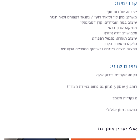
קרדיטים:
יצירתה של רות חוף
משחק: מתן לוי וליאור רועי / נתנאל רפפורט ולאה יונגר
עיצוב במה ואביזרים: קרן דמבינסקי
מוזיקה: שרון גבאי
תלבושות: יולה איגרא
עיצוב תאורה: נתנאל רפפורט
הפקה: תיאטרון הקרון
ההצגה נוצרה ביוזמת ובשיתוף הספרייה הלאומית
מפרט טכני:
הקמה שעתיים פירוק שעה
רוחב 5 עומק 5 (ניתן גם פחות במידת הצורך)
2 נקודות חשמל
החשכה ניתן אפלולי
אולי יעניין אותך גם