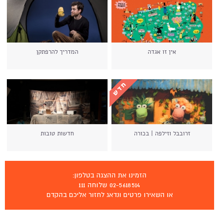
אין זו אגדה
המדריך להרפתקן
זרובבל וזילפה | בכורה
חדשות טובות
הזמינו את ההצגה בטלפון:
02-5618514 שלוחה 111
או השאירו פרטים ונדאג לחזור אליכם בהקדם