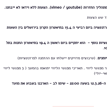
vimeo / youtube
). הצעות ללא וידאו לא ייבחנו.
ד שש הצעות
פרזנטציה
ביום רביעי ה 15.4 בתיאטרון הקרון בירושלים בין השעות
במידה ויהיה צורך ביום פרזנטציות נוסף - הוא יתקיים ביום ראשון ה 19.4 בתיאטרון החנות בתל
.
. (שיבוצים מדויקים יישלחו עם ההזמנה לפרזנטציות)
כל הפקה שתתקבל תקבל מספר מפגשי ליווי . תאריכי מפגשי הליווי יתואמו בהמשך ( 3 מפגשי ליווי
י-יולי)
ההגשה עד תאריך: יום חמישי ה-12.3.26 בשעה 22:00 - שימו לב - הארכנו בשבוע את מועד