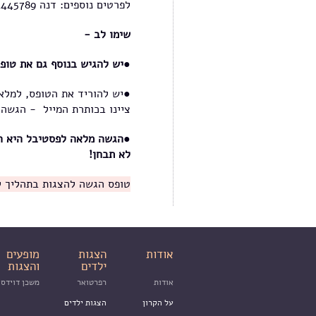
לפרטים נוספים: דנה 050-4445789
שימו לב -
●
יש להגיש בנוסף גם את טופ
●יש להוריד את הטופס, למלא 
ציינו בכותרת המייל - הגשה לפסטיבל הב
●
הגשה מלאה לפסטיבל היא ה
לא תבחן!
טופס הגשה להצגות בתהליך ליל
אודות
הצגות
מופעים
ילדים
והצגות
אודות
רפרטואר
משכן דוידסו
על הקרון
הצגות ילדים