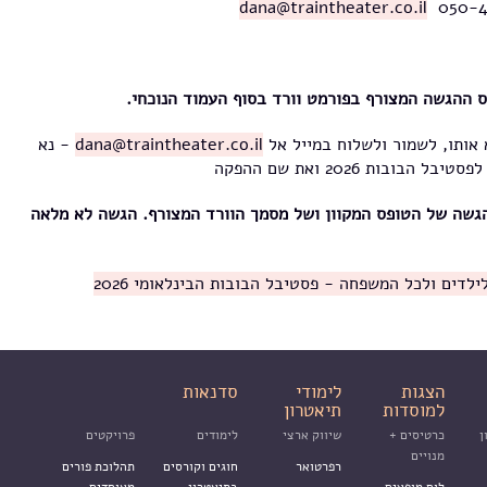
dana@traintheater.co.il
ס ההגשה המצורף בפורמט וורד בסוף העמוד הנוכחי.
אותו, לשמור ולשלוח במייל אל
dana@traintheater.co.il
- נא
ובות 2026 ואת שם ההפקה
גשה של הטופס המקוון ושל מסמך הוורד המצורף. הגשה לא מלאה
דים ולכל המשפחה - פסטיבל הבובות הבינלאומי 2026
הצגות
לימודי
סדנאות
למוסדות
תיאטרון
ן
כרטיסים +
שיווק ארצי
לימודים
פרויקטים
מנויים
רפרטואר
חוגים וקורסים
תהלוכת פורים