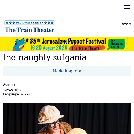
Skip to
main
content
עברית
the naughty sufgania
Marketing info
Age:
2+
30-45
Language:
עברית