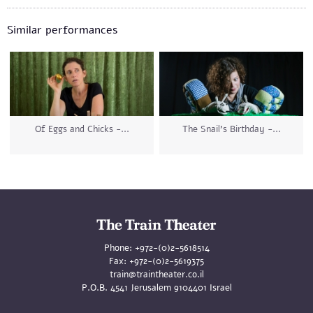
Similar performances
Of Eggs and Chicks -...
The Snail’s Birthday -...
Phone:
+972-(0)2-5618514
Fax:
+972-(0)2-5619375
train@traintheater.co.il
P.O.B. 4541 Jerusalem 9104401 Israel