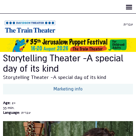
Skip to
main
content
עברית
Storytelling Theater -A special
day of its kind
Storytelling Theater -A special day of its kind
Marketing info
Age:
2+
35
Language:
עברית