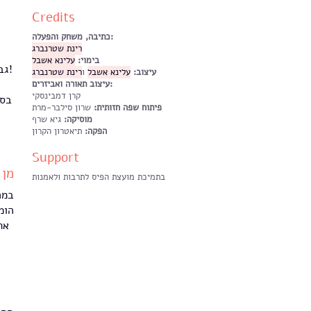
Credits
כתיבה, משחק והפעלה:
רינת שטרנברג
בימוי:
עלינא אשבל
גברת כלום ברחוב מתגוררת, אך אל תטעו, היא דוקא מאושרת!
עיצוב:
עלינא אשבל
ו
רינת שטרנברג
עיצוב תאורה ואביזרים:
קרן דמבינסקי
בסג
פיתוח שפה חזותית:
שרון סילבר-מרת
מוסיקה:
גיא שרף
הפקה:
תיאטרון הקרון
Support
מן 
בתמיכת מועצת הפיס לתרבות ולאמנות
במר
הומ
את
ה