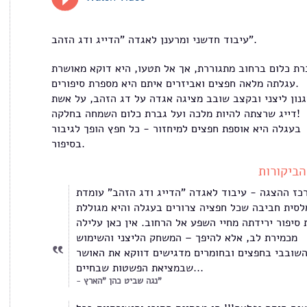
עיבוד חדשני ומרענן לאגדה "הדייג ודג הזהב".
עגלתה מלאה חפצים ואביזרים איתם היא מספרת סיפורים.
נון ליצני ובקצב שובב מציגה אגדה על דג הזהב, על אשת
דייג שרצתה להיות מלכה ועל גברת כלום השמחה בחלקה!
בעגלה היא אוספת חפצים למיחזור - כל חפץ הופך לגיבור
בסיפור.
הביקורות
כז ההצגה - עיבוד לאגדה "הדייג ודג הזהב" עומדת
לסית חביבה שכל חפציה צרורים בעגלה והיא מגוללת
 סיפור ירידתה מחיי השפע אל הרחוב. אין כאן עלילה
מכמירת לב, אלא להיפך – המשחק הליצני והשימוש
שובבי בחפצים ובחומרים מדגישים דווקא את האושר
שבמציאת הפשטות שבחיים...
נגה שביט כהן "הארץ"