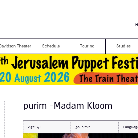
Skip to
main
content
H
Davidson Theater
Schedule
Touring
Studies
purim -Madam Kloom
Languag
כ-50
4+
Age: