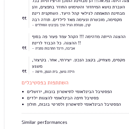
גה היתה נפלאה!!! הן מבחינת התוכן והיצירתיות בכל
העברת נושא המיחזור והשימוש החוזר בחפצים, והן
מבחינת התאמתה לגילאי קהל היעד. השחקנית רינת
מקסימה, מוכשרת ונעימה מאד לילדים. תודה רבה
קרן, מנהלת הגיל הרך בקיבוץ הסוללים
ההצגה הייתה מדהימה !!! הקהל עמד פעור פה בסוף
ההצגה. כל הכבוד לרינת !!
אביבה, היכל התרבות נתניה
מקסים, מצחיק, בקצב הנכון. יצירתי, אחר. בקיצור,
משגע
הילה גושן, בית הגפן, חיפה
השתתפות בפסטיבלים
הפסטיבל הבינלאומי לתיאטרון בובות, ירושלים
פסטיבל חיפה הבינלאומי להצגות ילדים
הפסטיבל הבינלאומי לתיאטרון ולסרטי בובות, חולון
Similar performances