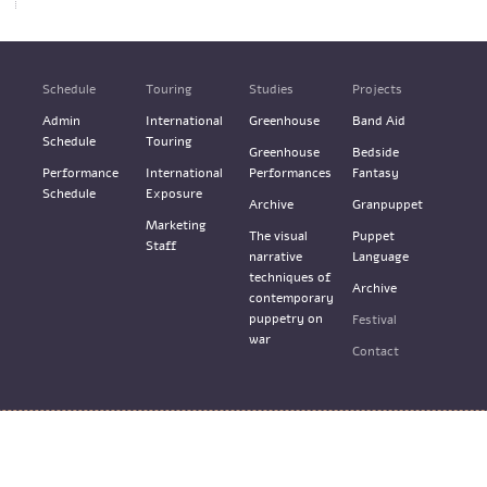
Schedule
Touring
Studies
Projects
Admin
International
Greenhouse
Band Aid
Schedule
Touring
Greenhouse
Bedside
Performance
International
Performances
Fantasy
Schedule
Exposure
Archive
Granpuppet
Marketing
The visual
Puppet
Staff
narrative
Language
techniques of
Archive
contemporary
puppetry on
Festival
war
Contact
Terms & Services
Design: M