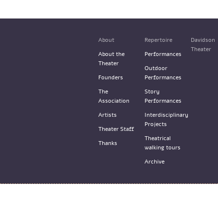
About
Repertoire
Davidson
Theater
About the
Performances
Theater
Outdoor
Founders
Performances
The
Story
Association
Performances
Artists
Interdisciplinary
Projects
Theater Staff
Theatrical
Thanks
walking tours
Archive
© the Train Theater 2015