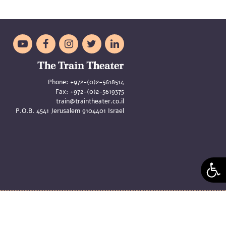





Phone:
+972-(0)2-5618514
Fax:
+972-(0)2-5619375
train@traintheater.co.il
P.O.B. 4541 Jerusalem 9104401 Israel
aya Merom and Liat Zeldes | Site
Asi Oren