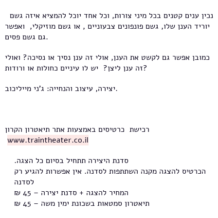
נכין ענים קטנים בכל מיני צורות, וכל אחד יוכל להמציא איזה גשם
יוריד הענן שלו, גשם פונפונים צבעוניים , או גשם מוזיקלי, ואפשר
גם גשם פסים.
כמובן אפשר גם לקשט את הענן, אולי זה ענן נסיך או נסיכה? ואולי
זה ענן ליצן? יש לו עיניים כחולות או ורודות?
יצירה, עיצוב והנחייה: ג'ני מייליכוב.
רכישת כרטיסים באמצעות אתר תיאטרון הקרון
www.traintheater.co.il
סדנת היצירה תתחיל בסיום כל הצגה.
הכרטיס להצגה מקנה השתתפות לסדנה. אין אפשרות להגיע רק
לסדנה
המחיר להצגה + סדנת יצירה – 45 ₪
תיאטרון סמטאות בשכונת ימין משה – 45 ₪